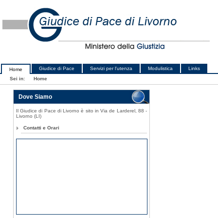
Giudice di Pace
Servizi per l'utenza
Modulistica
Links
Home
Sei in:
Home
Dove Siamo
Il Giudice di Pace di Livorno è sito in Via de Larderel, 88 -
Livorno (LI)
Contatti e Orari