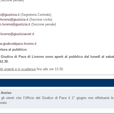
(Sezione penale)
o@giustizia.it
(Segreteria Centrale);
.livorno@giustizia.it
(Sezione civile);
p.livorno@giustizia.it
(Sezione penale)
livorno@giustiziacert.it
.giudicedipace.livorno.it
rtura al pubblico:
l Giudice di Pace di Livorno sono aperti al pubblico dal lunedì al sabat
12.30.
tti urgenti e in scadenza
fino alle ore 13.30.
-
Avviso
gli utenti che l’Ufficio del Giudice di Pace il 1° giugno non effettuerà le
urate.