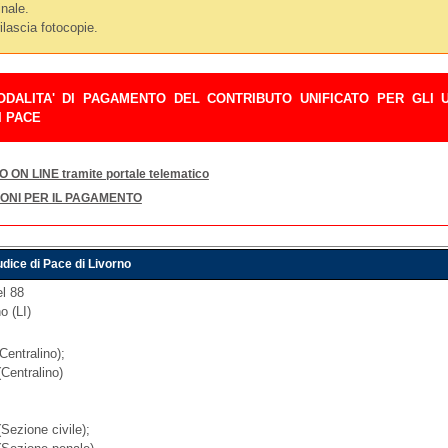
inale.
rilascia fotocopie.
DALITA' DI PAGAMENTO DEL CONTRIBUTO UNIFICATO PER GLI U
I PACE
ON LINE tramite portale telematico
IONI PER IL PAGAMENTO
iudice di Pace di Livorno
el 88
o (LI)
Centralino);
Centralino)
Sezione civile);