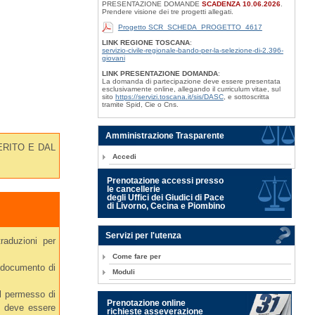
PRESENTAZIONE DOMANDE
SCADENZA 10.06.2026
.
Prendere visione dei tre progetti allegati.
Progetto SCR_SCHEDA_PROGETTO_4617
LINK REGIONE TOSCANA
:
servizio-civile-regionale-bando-per-la-selezione-di-2.396-
giovani
LINK PRESENTAZIONE DOMANDA
:
La domanda di partecipazione deve essere presentata
esclusivamente online, allegando il curriculum vitae, sul
sito
https://servizi.toscana.it/sis/DASC
, e sottoscritta
tramite Spid, Cie o Cns.
Amministrazione Trasparente
ERITO E DAL
Accedi
Prenotazione accessi presso
le cancellerie
degli Uffici dei Giudici di Pace
di Livorno, Cecina e Piombino
Servizi per l'utenza
raduzioni per
Come fare per
o documento di
Moduli
el permesso di
Prenotazione online
he deve essere
richieste asseverazione