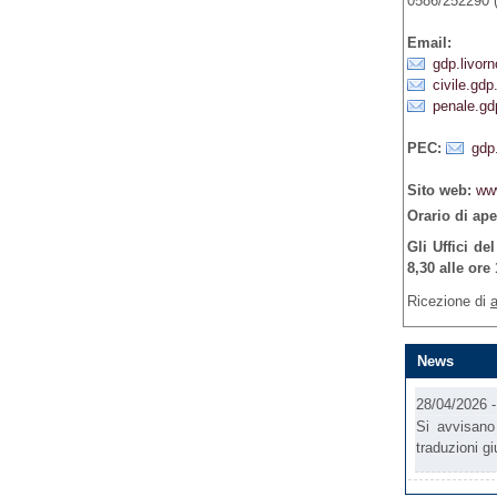
0586/252290 
Email:
gdp.livorn
civile.gdp
penale.gd
PEC:
gdp.
Sito web:
www
Orario di ape
Gli Uffici de
8,30 alle ore 
Ricezione di
a
News
28/04/2026 
Si avvisano 
traduzioni gi