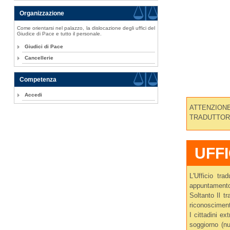
Organizzazione
Come orientarsi nel palazzo, la dislocazione degli uffici del
Giudice di Pace e tutto il personale.
Giudici di Pace
Cancellerie
Competenza
Accedi
ATTENZIONE
TRADUTTOR
UFF
L'Ufficio tr
appuntament
Soltanto Il t
riconoscimen
I cittadini e
soggiorno (nu