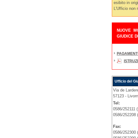
esibito in orig
L'Ufficio non 
NUOVE MO
GIUDICE D
PAGAMENTO 
ISTRUZ
Ufficio del G
Via de Larder
57123 - Livorn
Tel:
0586/252111 (
0586/252208 (
Fax:
0586/252300 (