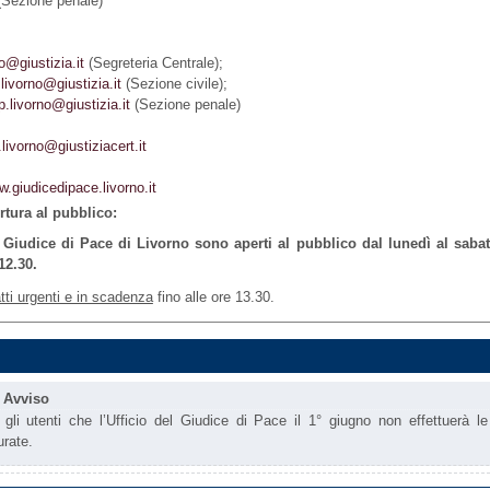
(Sezione penale)
o@giustizia.it
(Segreteria Centrale);
.livorno@giustizia.it
(Sezione civile);
p.livorno@giustizia.it
(Sezione penale)
livorno@giustiziacert.it
.giudicedipace.livorno.it
rtura al pubblico:
l Giudice di Pace di Livorno sono aperti al pubblico dal lunedì al sabat
12.30.
tti urgenti e in scadenza
fino alle ore 13.30.
-
Avviso
gli utenti che l’Ufficio del Giudice di Pace il 1° giugno non effettuerà le
urate.