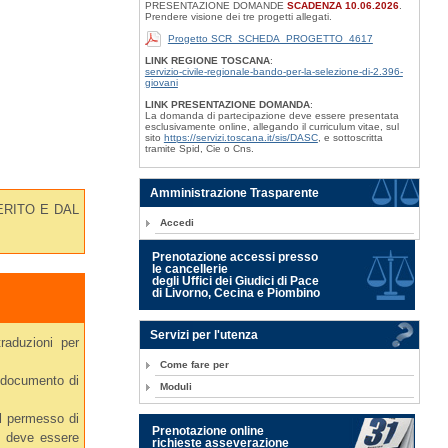
PRESENTAZIONE DOMANDE
SCADENZA 10.06.2026
.
Prendere visione dei tre progetti allegati.
Progetto SCR_SCHEDA_PROGETTO_4617
LINK REGIONE TOSCANA
:
servizio-civile-regionale-bando-per-la-selezione-di-2.396-
giovani
LINK PRESENTAZIONE DOMANDA
:
La domanda di partecipazione deve essere presentata
esclusivamente online, allegando il curriculum vitae, sul
sito
https://servizi.toscana.it/sis/DASC
, e sottoscritta
tramite Spid, Cie o Cns.
Amministrazione Trasparente
ERITO E DAL
Accedi
Prenotazione accessi presso
le cancellerie
degli Uffici dei Giudici di Pace
di Livorno, Cecina e Piombino
Servizi per l'utenza
raduzioni per
Come fare per
o documento di
Moduli
el permesso di
Prenotazione online
he deve essere
richieste asseverazione