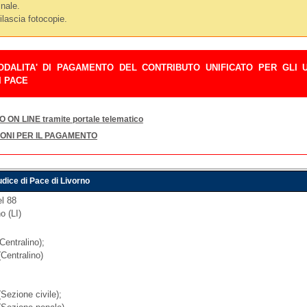
inale.
rilascia fotocopie.
DALITA' DI PAGAMENTO DEL CONTRIBUTO UNIFICATO PER GLI U
I PACE
ON LINE tramite portale telematico
IONI PER IL PAGAMENTO
iudice di Pace di Livorno
el 88
o (LI)
Centralino);
Centralino)
Sezione civile);