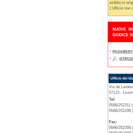
esibito in orig
L'Ufficio non 
NUOVE MO
GIUDICE D
PAGAMENTO 
ISTRUZ
Ufficio del G
Via de Larder
57123 - Livorn
Tel:
0586/252111 (
0586/252208 (
Fax:
0586/252300 (