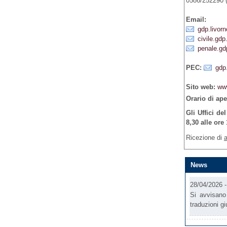
0586/252290 
Email:
gdp.livorn
civile.gdp
penale.gd
PEC:
gdp.
Sito web:
www
Orario di ape
Gli Uffici de
8,30 alle ore 
Ricezione di
a
News
28/04/2026 
Si avvisano 
traduzioni gi