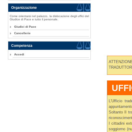
Organizzazione
Come orientarsi nel palazzo, la dislocazione degli uffici del
Giudice di Pace e tutto il personale.
Giudici di Pace
Cancellerie
Competenza
Accedi
ATTENZIONE
TRADUTTOR
UFF
L'Ufficio tr
appuntament
Soltanto Il t
riconoscimen
I cittadini e
soggiorno (nu