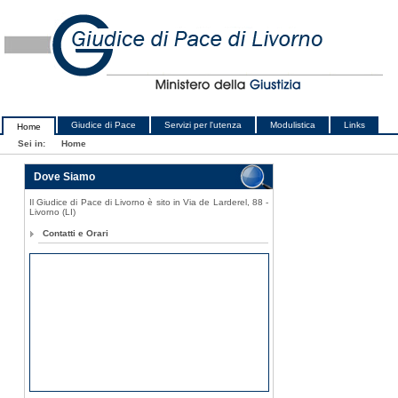
Giudice di Pace
Servizi per l'utenza
Modulistica
Links
Home
Sei in:
Home
Dove Siamo
Il Giudice di Pace di Livorno è sito in Via de Larderel, 88 -
Livorno (LI)
Contatti e Orari