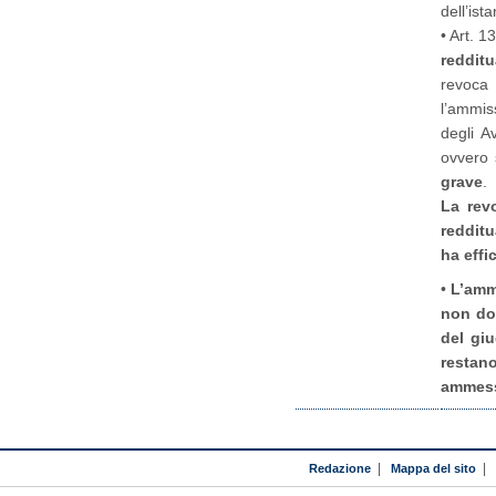
dell’is
• Art. 
redditu
revoca
l’ammis
degli Av
ovvero 
grave
.
La rev
redditu
ha effic
•
L’ammi
non dov
del giu
restan
ammess
Redazione
|
Mappa del sito
|