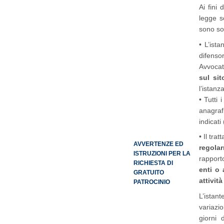
Ai fini
legge s
sono sog
• L’ist
difenso
Avvoca
sul sit
l’istanz
• Tutti 
anagraf
indicat
• Il tra
AVVERTENZE ED
regola
ISTRUZIONI PER LA
rapporto
RICHIESTA DI
enti o
GRATUITO
attivit
PATROCINIO
L’istan
variazio
giorni 