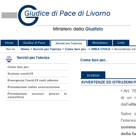
Home
Giudice di Pace
Modulistica
Links
Servizi per l'utenza
Sei in:
Home
>
Servizi per l'utenza
>
Come fare per..
>
AREA CIVILE
>
Avvertenze ed i
Servizi per l'utenza
Come fare per..
Come fare per..
Sezione covid-19
SCHEDA
Emergenza Covid-19 ruoli udienze
AVVERTENZE ED ISTRUZIONI P
Prenotazione online asseverazione
• Art. 
Prenotazione accessi presso le
di un r
cancellerie
dall’
ult
Salvo q
l’intere
somma 
della f